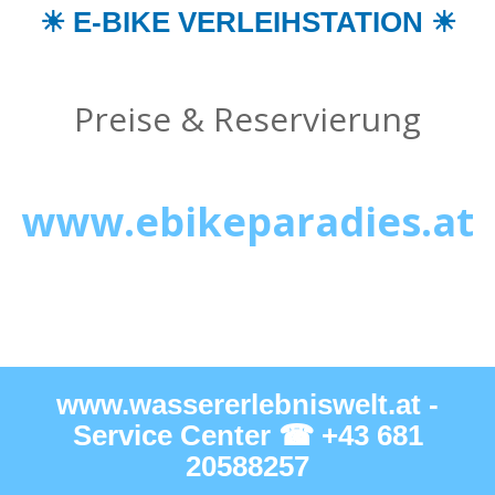
☀ E-BIKE VERLEIHSTATION ☀
Preise & Reservierung
www.ebikeparadies.at
www.wassererlebniswelt.at -
Service Center ☎ +43 681
20588257