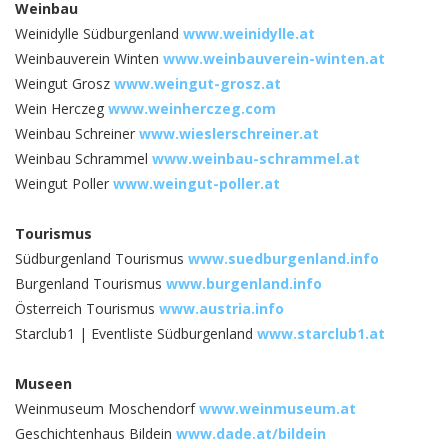
Weinbau
Weinidylle Südburgenland
www.weinidylle.at
Weinbauverein Winten
www.weinbauverein-winten.at
Weingut Grosz
www.weingut-grosz.at
Wein Herczeg
www.weinherczeg.com
Weinbau Schreiner
www.wieslerschreiner.at
Weinbau Schrammel
www.weinbau-schrammel.at
Weingut Poller
www.weingut-poller.at
Tourismus
Südburgenland Tourismus
www.suedburgenland.info
Burgenland Tourismus
www.burgenland.info
Österreich Tourismus
www.austria.info
Starclub1 | Eventliste Südburgenland
www.starclub1.at
Museen
Weinmuseum Moschendorf
www.weinmuseum.at
Geschichtenhaus Bildein
www.dade.at/bildein