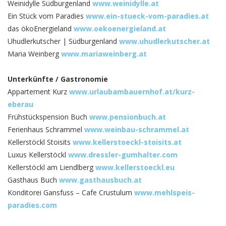
Weinidylle Südburgenland
www.weinidylle.at
Ein Stück vom Paradies
www.ein-stueck-vom-paradies.at
das ökoEnergieland
www.oekoenergieland.at
Uhudlerkutscher | Südburgenland
www.uhudlerkutscher.at
Maria Weinberg
www.mariaweinberg.at
Unterkünfte / Gastronomie
Appartement Kurz
www.urlaubambauernhof.at/kurz-
eberau
Frühstückspension Buch
www.pensionbuch.at
Ferienhaus Schrammel
www.weinbau-schrammel.at
Kellerstöckl Stoisits
www.kellerstoeckl-stoisits.at
Luxus Kellerstöckl
www.dressler-gumhalter.com
Kellerstöckl am Liendlberg
www.kellerstoeckl.eu
Gasthaus Buch
www.gasthausbuch.at
Konditorei Gansfuss – Cafe Crustulum
www.mehlspeis-
paradies.com